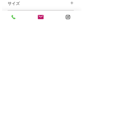
サイズ
タテ36cm×ヨコ30cm×マチ8cm 内
素材
ポケット付き（吊り下げ）
A４に入るファイルや15インチのPC
8号帆布
が入ります。
Top
©2017.totetoart
​谷中トート
バウハウス株式会社
110-0001 東京都台東区谷中2-14-4
tel.03-5834-7567