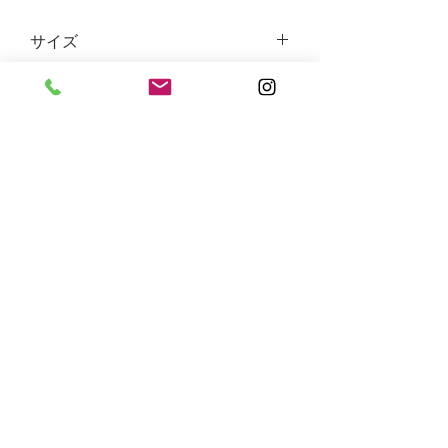
サイズ
タテ36cm×ヨコ30cm×マチ8cm 内
素材
ポケット付き（吊り下げ）
A４に入るファイルや15インチのPC
8号帆布
が入ります。
Top
©2017.totetoart
​谷中トート
バウハウス株式会社
110-0001 東京都台東区谷中2-14-4